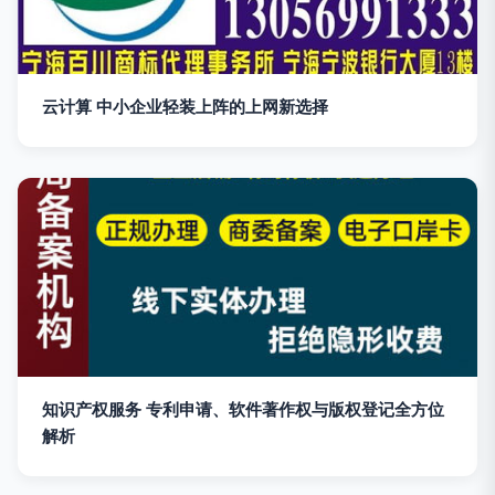
云计算 中小企业轻装上阵的上网新选择
知识产权服务 专利申请、软件著作权与版权登记全方位
解析