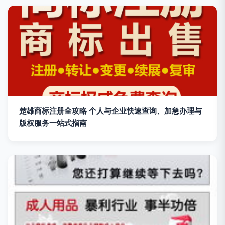
楚雄商标注册全攻略 个人与企业快速查询、加急办理与
版权服务一站式指南