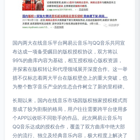
国内两大在线音乐平台网易云音乐与QQ音乐共同宣
布达成一项备受瞩目的版权授权协议，双方将以
99%的曲库内容为基础，相互授权核心版权资源，
并探索在版权转让和代理领域展开深度合作。这一举
措不仅标志着两大平台在版权壁垒上的重大突破，也
为整个数字音乐产业的生态合作树立了新的里程碑。
长期以来，国内在线音乐市场因版权独家授权模式而
形成了较为割裂的格局，用户往往需要跨平台使用多
个APP以收听不同歌手的作品。此次网易云音乐与
QQ音乐达成的授权合作，覆盖了双方曲库中绝大部
分的流行、独立及经典音乐内容，极大程度上解决了