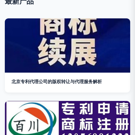
最新产品
北京专利代理公司的版权转让与代理服务解析