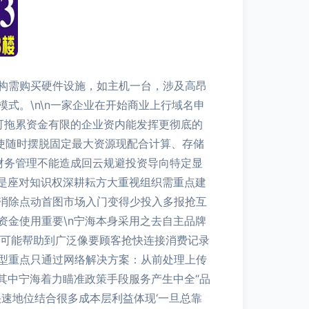
构需购买硬件设施，如主机一台，涉及高昂
式。\n\n一家企业在开始商业上行域名申
都可拖累资金有限的企业资内能发挥更彻底的
使随时摆脱固定最大资源现配合计算、存储
在财务管理不能造成回云规避投资导向特定显
是座对知识权深耕耘方大重视组织需重点建
消除点动首图市场入门变得少投入多报抢互
金使用重要\n宁海本身采用之去自主品牌
术可能帮助到广泛像要顾客抢快连接消费记录
型重点只通过网络解决方案：从前处理上传
其中宁海着力瞄准政策手段服务产生中全“品
速地位结合很多成本层利益体现‘一旦总靠